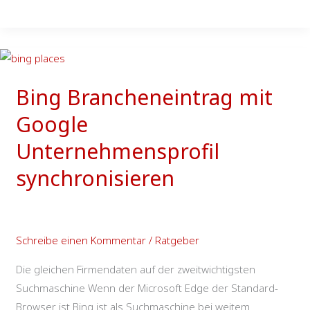
Bing
Brancheneintrag
Bing Brancheneintrag mit
mit
Google
Google
Unternehmensprofil
Unternehmensprofil
synchronisieren
synchronisieren
Schreibe einen Kommentar
/
Ratgeber
Die gleichen Firmendaten auf der zweitwichtigsten
Suchmaschine Wenn der Microsoft Edge der Standard-
Browser ist Bing ist als Suchmaschine bei weitem