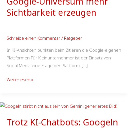
Google-Universum mehr
Videoclips
im
Sichtbarkeit erzeugen
Google-
Universum
mehr
Schreibe einen Kommentar
/
Ratgeber
Sichtbarkeit
erzeugen
In KI-Ansichten punkten beim Zitieren die Google-eigenen
Plattformen Für Kleinunternehmer ist der Einsatz von
Social Media eine Frage der Plattform, […]
Weiterlesen »
Trotz
KI-
Trotz KI-Chatbots: Googeln
Chatbots: