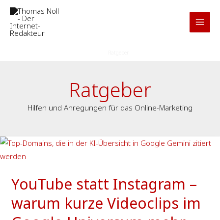
Zum
Inhalt
springen
Start
Ratgeber
Ratgeber
Hilfen und Anregungen für das Online-Marketing
YouTube
statt
Instagram
YouTube statt Instagram –
–
warum
warum kurze Videoclips im
kurze