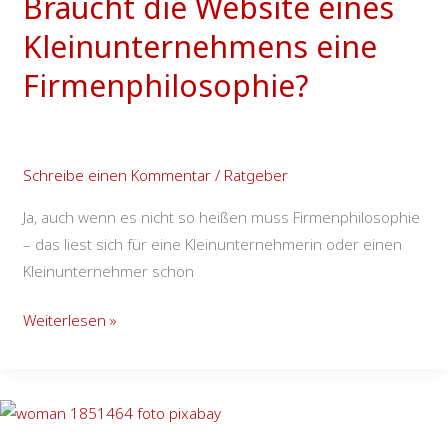
Braucht die Website eines
Website
eines
Kleinunternehmens eine
Kleinunternehmens
Firmenphilosophie?
eine
Firmenphilosophie?
Schreibe einen Kommentar
/
Ratgeber
Ja, auch wenn es nicht so heißen muss Firmenphilosophie
– das liest sich für eine Kleinunternehmerin oder einen
Kleinunternehmer schon
Weiterlesen »
Was
muss