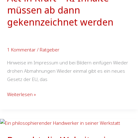
der
müssen ab dann
EU-
AI-
gekennzeichnet werden
Act
in
Kraft
1 Kommentar
/
Ratgeber
–
KI-
Hinweise im Impressum und bei Bildern einfügen Wieder
Inhalte
drohen Abmahnungen Wieder einmal gibt es ein neues
müssen
Gesetz der EU, das
ab
dann
Weiterlesen »
gekennzeichnet
werden
Braucht
die