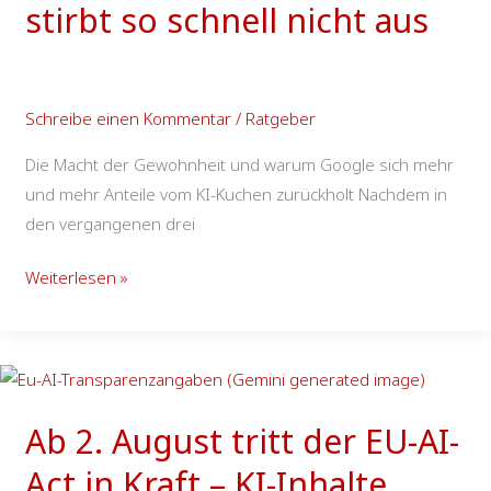
Googeln
stirbt so schnell nicht aus
stirbt
so
schnell
Schreibe einen Kommentar
/
Ratgeber
nicht
aus
Die Macht der Gewohnheit und warum Google sich mehr
und mehr Anteile vom KI-Kuchen zurückholt Nachdem in
den vergangenen drei
Weiterlesen »
Ab
2.
Ab 2. August tritt der EU-AI-
August
tritt
Act in Kraft – KI-Inhalte