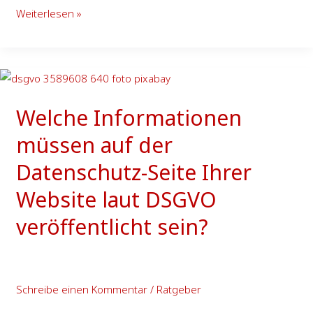
Weiterlesen »
Welche
Informationen
Welche Informationen
müssen
auf
müssen auf der
der
Datenschutz-Seite Ihrer
Datenschutz-
Seite
Website laut DSGVO
Ihrer
veröffentlicht sein?
Website
laut
DSGVO
veröffentlicht
Schreibe einen Kommentar
/
Ratgeber
sein?