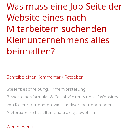
Was muss eine Job-Seite der
eine
Job-
Website eines nach
Seite
Mitarbeitern suchenden
der
Website
Kleinunternehmens alles
eines
beinhalten?
nach
Mitarbeitern
suchenden
Kleinunternehmens
Schreibe einen Kommentar
/
Ratgeber
alles
Stellenbeschreibung, Firmenvorstellung,
beinhalten?
Bewerbungsformular & Co. Job-Seiten sind auf Websites
von Kleinunternehmen, wie Handwerkbetrieben oder
Arztpraxen nicht selten unattraktiv, sowohl in
Weiterlesen »