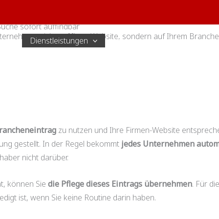
Suche sofort auffindbar
ternehmen nicht auf Ihrer Website, sondern auf Ihrem Branche
Start
Dienstleistungen
Services
Referenzen
Start
Dienstleistungen
Lokales Online-Marketing
rancheneintrag
zu nutzen und Ihre Firmen-Website entsprech
ng gestellt. In der Regel bekommt
jedes Unternehmen automa
haber nicht darüber.
at, können Sie
die Pflege dieses Eintrags übernehmen
. Für di
ledigt ist, wenn Sie keine Routine darin haben.