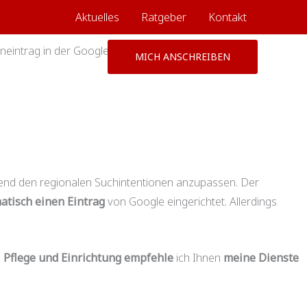
Aktuelles
Ratgeber
Kontakt
neintrag in der Google-Suche landen?
Über mich
MICH ANSCHREIBEN
end den regionalen Suchintentionen anzupassen. Der
tisch einen Eintrag
von Google eingerichtet. Allerdings
e
Pflege und Einrichtung
empfehle
ich Ihnen
meine Dienste