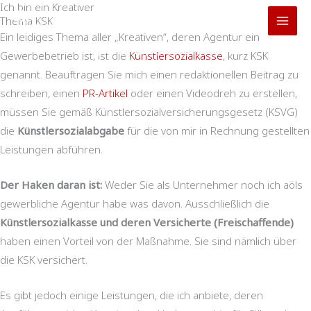
Ich bin ein Kreativer
Zum
Thema KSK
Inhalt
Ein leidiges Thema aller „Kreativen“, deren Agentur ein
springen
Gewerbebetrieb ist, ist die
Start
Über mich
Künstlersozialkasse
Ich bin ein Kreativer
, kurz KSK
genannt. Beauftragen Sie mich einen redaktionellen Beitrag zu
schreiben, einen
PR-Artikel
oder einen Videodreh zu erstellen,
müssen Sie gemäß Künstlersozialversicherungsgesetz (KSVG)
die
Künstlersozialabgabe
für die von mir in Rechnung gestellten
Leistungen abführen.
Der Haken daran ist:
Weder Sie als Unternehmer noch ich aöls
gewerbliche Agentur habe was davon. Ausschließlich die
Künstlersozialkasse und deren Versicherte (Freischaffende)
haben einen Vorteil von der Maßnahme. Sie sind nämlich über
die KSK versichert.
Es gibt jedoch einige Leistungen, die ich anbiete, deren