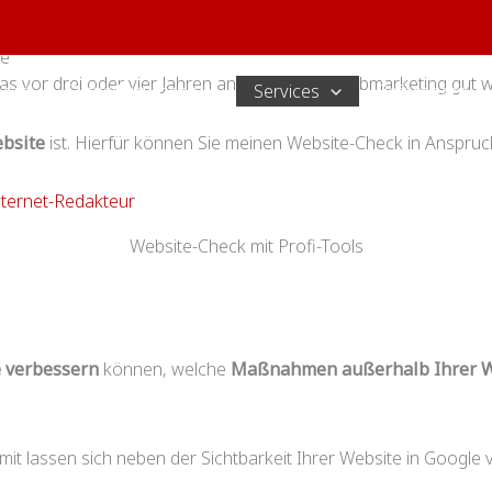
ie
vor drei oder vier Jahren an Design und Webmarketing gut war
Start
Dienstleistungen
Services
Referenzen
ebsite
ist. Hierfür können Sie meinen Website-Check in Anspru
Start
Services
Website-Check
Website-Check mit Profi-Tools
e verbessern
können, welche
Maßnahmen außerhalb Ihrer W
mit lassen sich neben der Sichtbarkeit Ihrer Website in Googl