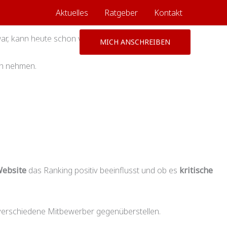
Aktuelles
Ratgeber
Kontakt
, kann heute schon veraltet sein.
Über mich
MICH ANSCHREIBEN
ch nehmen.
ebsite
das Ranking positiv beeinflusst und ob es
kritische
e verschiedene Mitbewerber gegenüberstellen.