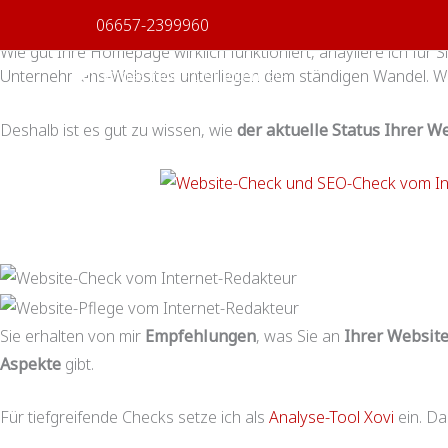
Website-Check
Zum
06657-2399960
Holen Sie mehr aus Ihrer Firmen-Website raus
Inhalt
Wie gut Ihre Homepage wirklich funktioniert, anayliere ich für S
springen
Unternehmens-Websites unterliegen dem ständigen Wandel. Was 
Deshalb ist es gut zu wissen, wie
der aktuelle Status Ihrer W
Sie erhalten von mir
Empfehlungen
, was Sie an
Ihrer Websit
Aspekte
gibt.
Für tiefgreifende Checks setze ich als
Analyse-Tool Xovi
ein. Da