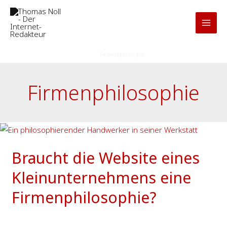
Zum
Inhalt
springen
Start
Firmenphilosophie
Firmenphilosophie
Braucht
die
Braucht die Website eines
Website
eines
Kleinunternehmens eine
Kleinunternehmens
Firmenphilosophie?
eine
Firmenphilosophie?