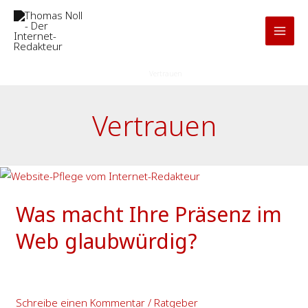
Zum
Inhalt
springen
Start
Vertrauen
Vertrauen
Was
macht
Was macht Ihre Präsenz im
Ihre
Präsenz
Web glaubwürdig?
im
Web
glaubwürdig?
Schreibe einen Kommentar
/
Ratgeber